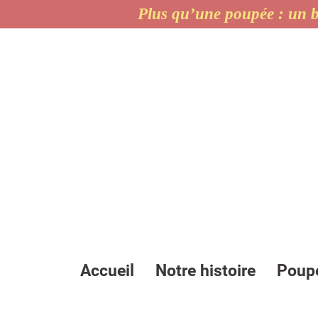
Plus qu’une poupée : un b
Accueil
Notre histoire
Poup