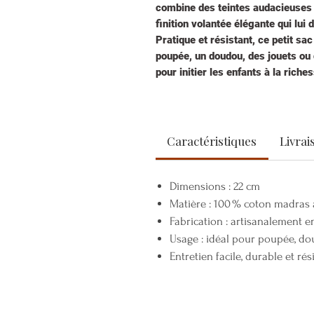
combine des teintes audacieuses —
finition volantée élégante qui lui 
Pratique et résistant, ce petit sa
poupée, un doudou, des jouets ou d
pour initier les enfants à la riche
accessoire artisanal plein de cha
Avec ses teintes éclatantes et se
bag deviendra rapidement l'access
🎨 Envie d’une pièce personnalis
Caractéristiques
Livrai
mesure (choix de couleurs, détail
Dimensions : 22 cm
Matière : 100 % coton madras
Fabrication : artisanalement 
Usage : idéal pour poupée, do
Entretien facile, durable et rés