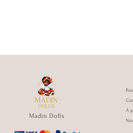
Pou
Ca
À 
Madin Dolls
No