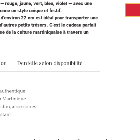
 rouge, jaune, vert, bleu, violet — avec une
donne un style unique et festif.
c d’environ 22 cm est idéal pour transporter une
’autres petits trésors. C’est le cadeau parfait
sse de la culture martiniquaise à travers un
rme.
s détails soigneusement travaillés, ce mini tote
oire préféré des petites filles.
ée ? Il est possible de commander un sac sur
son
Dentelle selon disponibilité
s, style) pour une création vraiment exclusive.
 authentique
en Martinique
udou, accessoires
istant