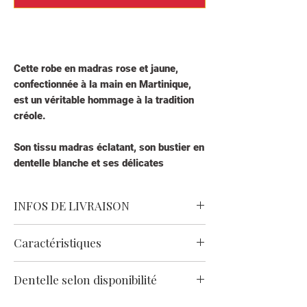
Cette
robe en madras rose et jaune
,
confectionnée à la main en Martinique,
est un véritable hommage à la tradition
créole.
Son tissu madras éclatant, son bustier en
dentelle blanche et ses délicates
broderies en font une tenue élégante et
authentique pour poupée.
INFOS DE LIVRAISON
✔
Fait main en Martinique
🚚
Livraison locale en Martinique
(2 à 3
Caractéristiques
✔
Tissu madras traditionnel rose et jaune
jours) :
✔
Finitions soignées avec dentelle et
Centre & Sud (97200, 97240, 97232)
→
Tissu de qualité supérieure
: Ces robes
broderies
Dentelle selon disponibilité
10 €
sont fabriquées à partir de tissu madras
✔
Parfait pour habiller une poupée créole
Autres zones (97216, 97217, 97218,
authentique, connu pour sa solidité, sa
ou offrir en cadeau
En cas de rupture de stock d’un