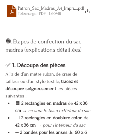
Patron_Sac_Madras_A4_Imprimable
.pdf
Télécharger PDF • 1.60MB
🧶 Étapes de confection du sac 
madras (explications détaillées)
✅ 
1. Découpe des pièces
À l’aide d’un mètre ruban, de craie de 
tailleur ou d’un stylo textile, 
tracez et 
découpez soigneusement
 les pièces 
suivantes :
🟧 
2 rectangles en madras
 de 
42 x 36 
cm
 → 
ce sera le tissu extérieur du sac
⬜ 
2 rectangles en doublure coton
 de 
42 x 36 cm
 → 
pour l’intérieur du sac
➖ 
2 bandes pour les anses
 de 
60 x 6 