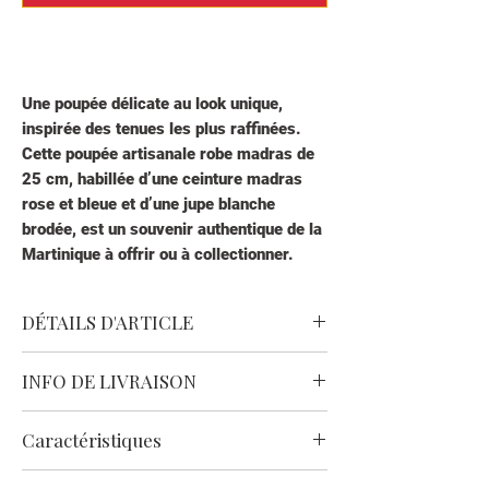
Une poupée délicate au look unique,
inspirée des tenues les plus raffinées.
Cette
poupée artisanale robe madras de
25 cm
, habillée d’une
ceinture madras
rose et bleue
et d’une
jupe blanche
brodée
, est un
souvenir authentique de la
Martinique
à offrir ou à collectionner.
✦ Haut blanc à manches ballons avec
broderie ajourée
DÉTAILS D'ARTICLE
✦ Ceinture madras rose/bleu nouée
autour de la taille
Ce produit satisfait les normes de
INFO DE LIVRAISON
✦ Jupe blanche 100% coton, légère et
sécurité en vigueur.
élégante
Ne convient pas aux enfants de moins
🚚
Livraison locale en Martinique
(2 à 3
✦ Bandeau blanc noué dans les cheveux
Caractéristiques
de 3 ans.
jours) :
✦
Léger parfum fruit de la passion
Dentelle & finitions
Centre & Sud (97200, 97240,
Matériau : Silicone